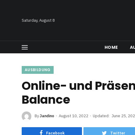
Saturday, August 8
HOME
A
AUSBILDUNG
Online- und Präsen
Balance
By
Jandino
August 10, 2022
Updated:
June 25, 20
Facebook
Twitter