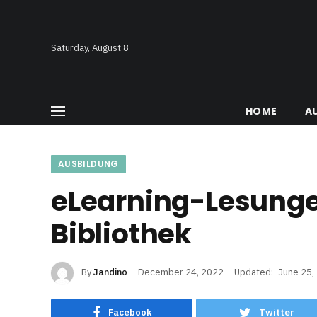
Saturday, August 8
HOME
A
AUSBILDUNG
eLearning-Lesunge
Bibliothek
By
Jandino
December 24, 2022
Updated:
June 25,
Facebook
Twitter