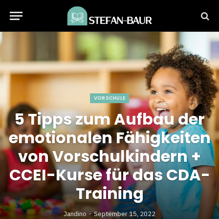
VORSCHULE
5 Tipps zum Aufbau der
emotionalen Fähigkeiten
von Vorschulkindern +
CCEI-Kurse für das CDA-
Training
Jandino
September 15, 2022